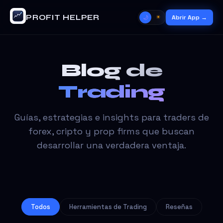
PROFIT HELPER
Abrir App →
☀
🌙
Blog de
Trading
Guías, estrategias e insights para traders de
forex, cripto y prop firms que buscan
desarrollar una verdadera ventaja.
Todos
Herramientas de Trading
Reseñas